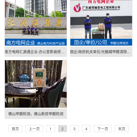
南方电网汇源通企业-办公室新装修去除甲醛[广州佛山]
国企/政府机关单位/光触媒甲醛清除公司哪家好[广州佛山]
佛山甲醛检测，佛山新房甲醛检测
首页
上一页
1
2
3
4
下一页
末页